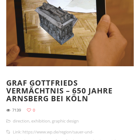
GRAF GOTTFRIEDS
VERMÄCHTNIS – 650 JAHRE
ARNSBERG BEI KÖLN
7139
0
direction
,
exhibition
,
graphic design
Link: https://www.wp.de/region/sauer-und-