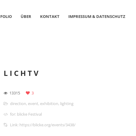
FOLIO
ÜBER
KONTAKT
IMPRESSUM & DATENSCHUTZ
LICHTV
13315
3
direction
,
event
,
exhibition
,
lighting
for: blicke Festival
Link: https://blicke.org/events/3438/