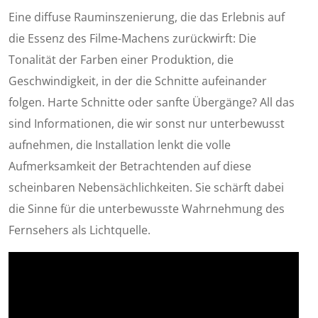
Eine diffuse Rauminszenierung, die das Erlebnis auf
die Essenz des Filme-Machens zurückwirft: Die
Tonalität der Farben einer Produktion, die
Geschwindigkeit, in der die Schnitte aufeinander
folgen. Harte Schnitte oder sanfte Übergänge? All das
sind Informationen, die wir sonst nur unterbewusst
aufnehmen, die Installation lenkt die volle
Aufmerksamkeit der Betrachtenden auf diese
scheinbaren Nebensächlichkeiten. Sie schärft dabei
die Sinne für die unterbewusste Wahrnehmung des
Fernsehers als Lichtquelle.