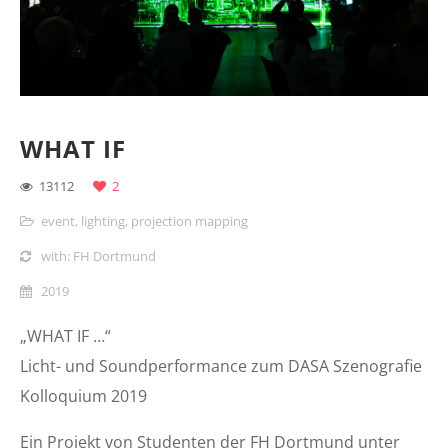
WHAT IF
13112
2
event
,
lighting
,
projection mapping
with: FH Dortmund
2019
„WHAT IF …“
Licht- und Soundperformance zum DASA Szenografie
Kolloquium 2019
Ein Projekt von Studenten der FH Dortmund unter