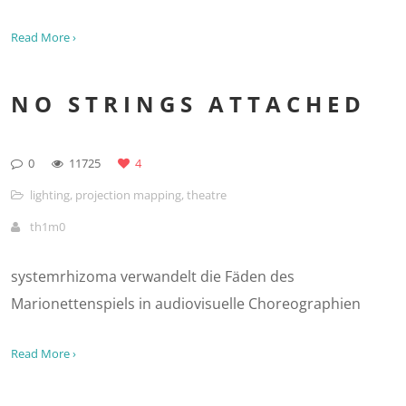
Read More ›
NO STRINGS ATTACHED
0
11725
4
lighting
,
projection mapping
,
theatre
th1m0