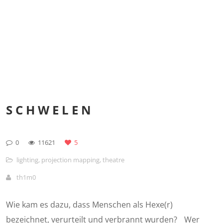
systemrhizoma verwandelt die Fäden des
Marionettenspiels in audiovisuelle Choreographien
Read More ›
SCHWELEN
0
11621
5
lighting
,
projection mapping
,
theatre
th1m0
Wie kam es dazu, dass Menschen als Hexe(r)
bezeichnet, verurteilt und verbrannt wurden? Wer