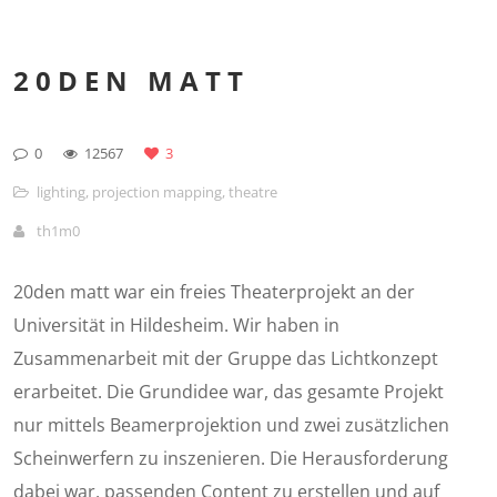
20DEN MATT
0
12567
3
lighting
,
projection mapping
,
theatre
th1m0
20den matt war ein freies Theaterprojekt an der
Universität in Hildesheim. Wir haben in
Zusammenarbeit mit der Gruppe das Lichtkonzept
erarbeitet. Die Grundidee war, das gesamte Projekt
nur mittels Beamerprojektion und zwei zusätzlichen
Scheinwerfern zu inszenieren. Die Herausforderung
dabei war, passenden Content zu erstellen und auf