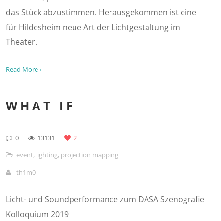
das Stück abzustimmen. Herausgekommen ist eine
für Hildesheim neue Art der Lichtgestaltung im
Theater.
Read More ›
WHAT IF
0
13131
2
event
,
lighting
,
projection mapping
th1m0
Licht- und Soundperformance zum DASA Szenografie
Kolloquium 2019