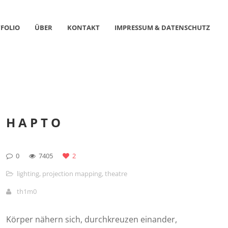
FOLIO
ÜBER
KONTAKT
IMPRESSUM & DATENSCHUTZ
HAPTO
0
7405
2
lighting
,
projection mapping
,
theatre
th1m0
Körper nähern sich, durchkreuzen einander,