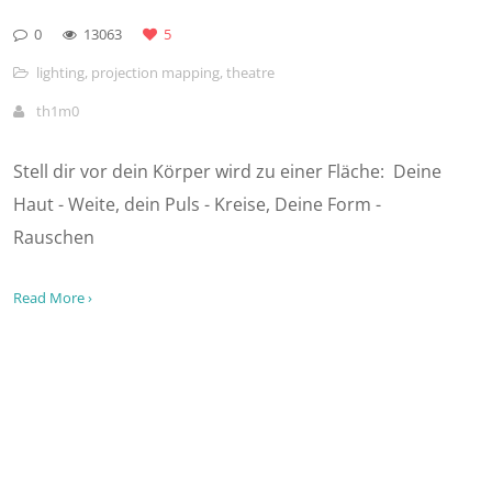
0
13063
5
lighting
,
projection mapping
,
theatre
th1m0
Stell dir vor dein Körper wird zu einer Fläche: Deine
Haut - Weite, dein Puls - Kreise, Deine Form -
Rauschen
Read More ›