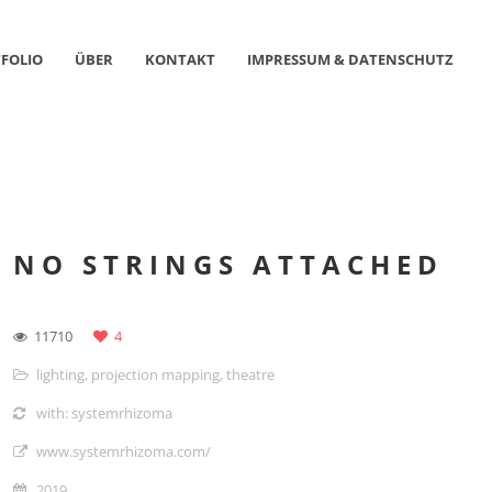
FOLIO
ÜBER
KONTAKT
IMPRESSUM & DATENSCHUTZ
NO STRINGS ATTACHED
11710
4
lighting
,
projection mapping
,
theatre
with: systemrhizoma
www.systemrhizoma.com/
2019