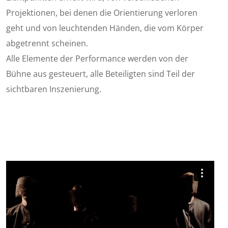
Projektionen, bei denen die Orientierung verloren
geht und von leuchtenden Händen, die vom Körper
abgetrennt scheinen.
Alle Elemente der Performance werden von der
Bühne aus gesteuert, alle Beteiligten sind Teil der
sichtbaren Inszenierung.