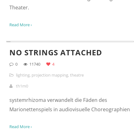
20den matt war ein freies Theaterprojekt an der
Universität in Hildesheim. Wir haben in
Zusammenarbeit mit der Gruppe das Lichtkonzept
erarbeitet. Die Grundidee war, das gesamte Projekt
nur mittels Beamerprojektion und zwei zusätzlichen
Scheinwerfern zu inszenieren. Die Herausforderung
dabei war, passenden Content zu erstellen und auf
das Stück abzustimmen. Herausgekommen ist eine
für Hildesheim neue Art der Lichtgestaltung im
Theater.
Read More ›