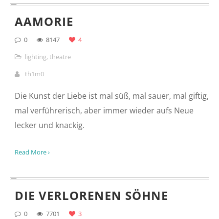
systemrhizoma verwandelt die Fäden des
Marionettenspiels in audiovisuelle Choreographien
Read More ›