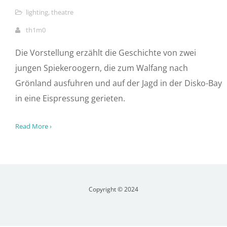
SCHWELEN
0
11632
5
lighting
,
projection mapping
,
theatre
th1m0
Wie kam es dazu, dass Menschen als Hexe(r)
bezeichnet, verurteilt und verbrannt wurden? Wer
waren die Personen, die sich in geheimen Zirkeln
versicherten, zusammen die gesellschaftliche
Ordnung zu zerstören? Wer sind die Hexe(n)r von
heute?
Read More ›