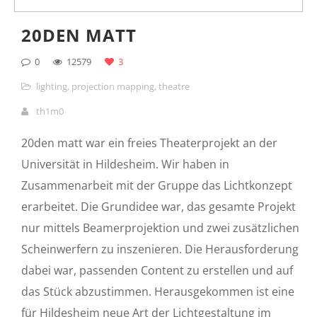
20DEN MATT
0
12579
3
lighting
,
projection mapping
,
theatre
th1m0