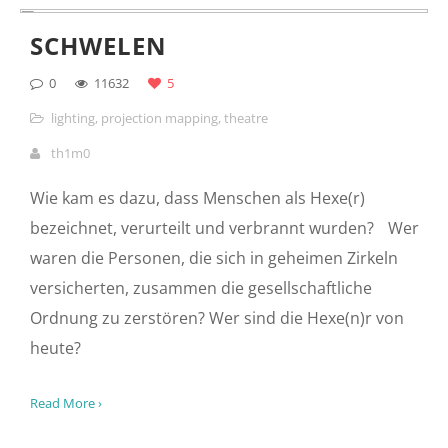
NO STRINGS ATTACHED
0
11740
4
lighting
,
projection mapping
,
theatre
th1m0