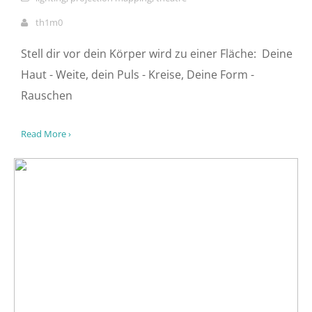
RADIAL|RAUSCHEN
0
13076
5
lighting
,
projection mapping
,
theatre
th1m0
Stell dir vor dein Körper wird zu einer Fläche: Deine
Haut - Weite, dein Puls - Kreise, Deine Form -
Rauschen
Read More ›