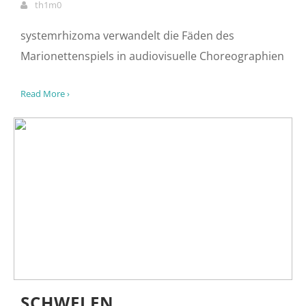
NO STRINGS ATTACHED
0
11720
4
lighting
,
projection mapping
,
theatre
th1m0
systemrhizoma verwandelt die Fäden des
Marionettenspiels in audiovisuelle Choreographien
Read More ›