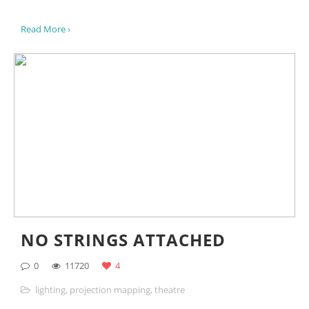
Jahr 2019 wurde in Zusammenarbeit mit der FH
Dortmund eine Ausstellung für das Museum für
Kunst- und Kulturgeschichte (MKK) in direkter
Nachbarschaft des Clubs entwickelt.
Read More ›