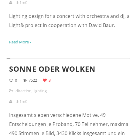
AAMORIE
0
8134
4
lighting
,
theatre
th1m0
Die Kunst der Liebe ist mal süß, mal sauer, mal giftig,
mal verführerisch, aber immer wieder aufs Neue
lecker und knackig.