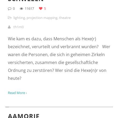
SCHWELEN
0
11617
5
lighting
,
projection mapping
,
theatre